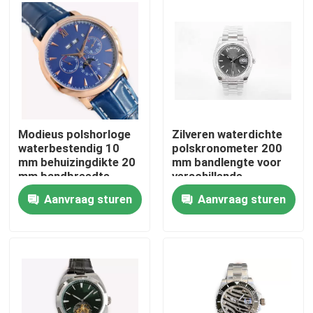
Over ons
Fabriekstocht
Kwaliteitscontrole
Modieus polshorloge
Zilveren waterdichte
waterbestendig 10
polskronometer 200
mm behuizingdikte 20
mm bandlengte voor
Neem contact met ons op
mm bandbreedte
verschillende
industrieën
Aanvraag sturen
Aanvraag sturen
Vraag een offerte
Mechanisch polshorloge
Mensen kwarts polshorloge