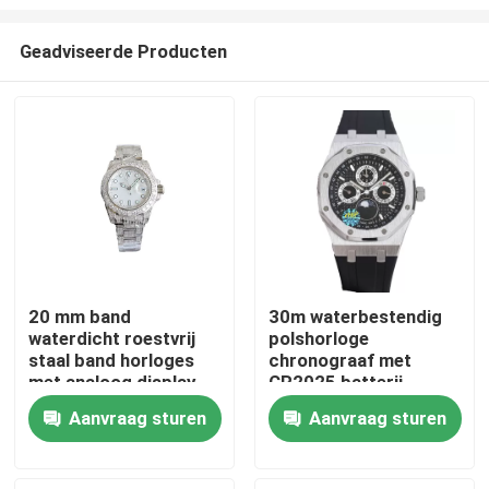
Geadviseerde Producten
20 mm band
30m waterbestendig
waterdicht roestvrij
polshorloge
Thuis
staal band horloges
chronograaf met
met analoog display
CR2025 batterij
Producten
Aanvraag sturen
Aanvraag sturen
Video's