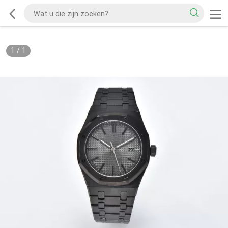
1
/
1