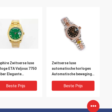
phire Zwitserse luxe
Zwitserse luxe
loge ETA Valjoux 7750
automatische horloges
iber Elegante
Automatische beweging
enhorloges
13 mm Kasdikte
Beste Prijs
Beste Prijs