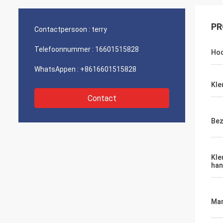
PR
Contactpersoon :
terry
Telefoonnummer :
16601515828
Hoo
WhatsAppen :
+8616601515828
Kle
Contact
Bez
Kle
ha
Mar