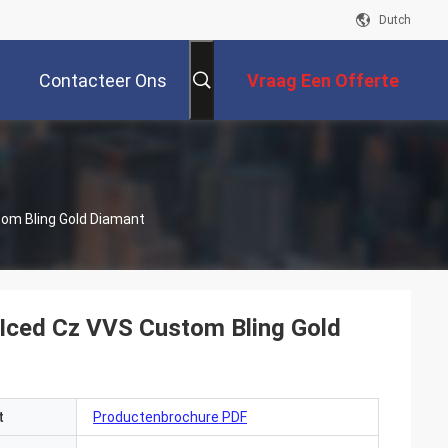
Dutch
Contacteer Ons
Vraag Een Offerte
Aan
tom Bling Gold Diamant
 Iced Cz VVS Custom Bling Gold
t
Productenbrochure PDF