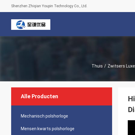
Shenzhen Zhiqian Youpin Technology Co., Ltd.
Thuis
/
Zwitsers Luxe
Alle Producten
Hi
D
Mechanisch polshorloge
Mensen kwarts polshorloge