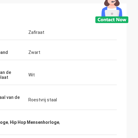
Zafiraat
band
Zwart
van de
Wit
plaat
aal van de
Roestvrij staal
loge
,
Hip Hop Mensenhorloge
,