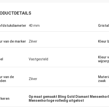
ODUCTDETAILS
fdstukdiameter
40 mm
Gristal
ur van de marker
Zilver
Kleur 
Kleur 
el
Vastgesteld
wijzer
ur van de
Materi
Zilver
nden
zaak
Op maat gemaakt Bling Gold Diamant Mensenhor
keren
Mensenhorloge volledig uitgelost