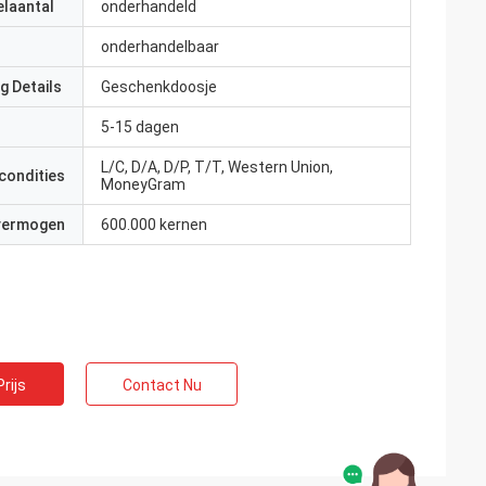
elaantal
onderhandeld
onderhandelbaar
g Details
Geschenkdoosje
5-15 dagen
L/C, D/A, D/P, T/T, Western Union,
condities
MoneyGram
 vermogen
600.000 kernen
rijs
Contact Nu