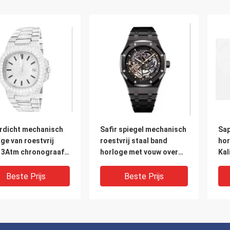
rdicht mechanisch
Safir spiegel mechanisch
Sap
ge van roestvrij
roestvrij staal band
hor
l 3Atm chronograaf
horloge met vouw over
Kal
enhorloges
sluiter
her
Beste Prijs
Beste Prijs