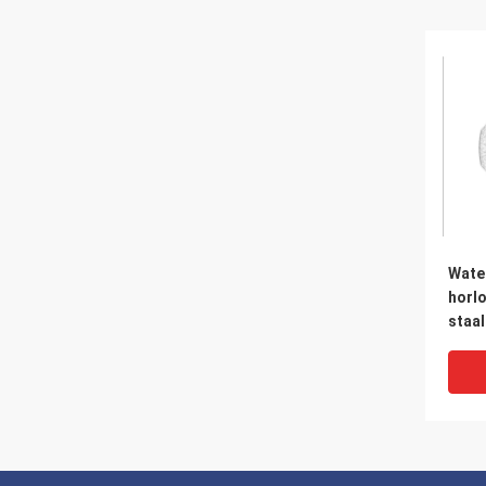
Wate
horlo
staa
mann